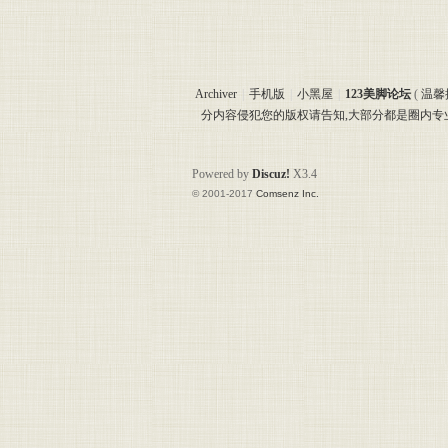
美脚
Archiver
|
手机版
|
小黑屋
|
123美脚论坛
(
温馨
分内容侵犯您的版权请告知,大部分都是圈内
Powered by
Discuz!
X3.4
© 2001-2017
Comsenz Inc.
论坛