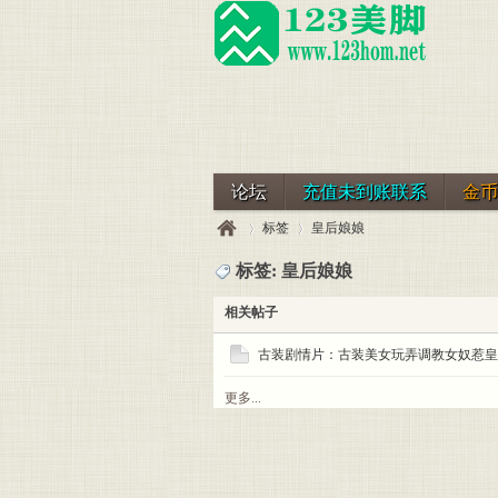
论坛
充值未到账联系
金币
标签
皇后娘娘
标签: 皇后娘娘
相关帖子
123
›
›
古装剧情片：古装美女玩弄调教女奴惹皇
更多...