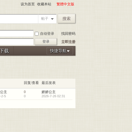
设为首页
收藏本站
繁體中文版
搜索
帖子
自动登录
找回密码
登录
立即注册
P下载
快捷导航
回复/查看
最后发表
公主
0
娇娇公主
-2-5
0
2026-7-26 02:31