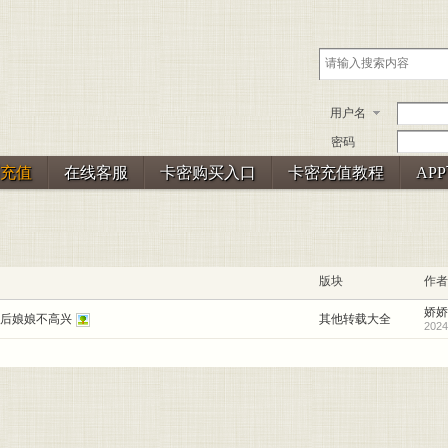
用户名
密码
充值
在线客服
卡密购买入口
卡密充值教程
AP
版块
作者
娇娇
后娘娘不高兴
其他转载大全
2024