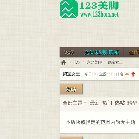
论坛
充值未到账联系
金币
论坛
东北美脚
鸽宝女王
鸽宝女王
今日:
0
|
主题:
55
|
排名:
46
123
»
›
›
全部主题
最新
热门
热帖
精华
本版块或指定的范围内尚无主题