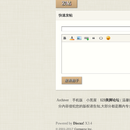
美脚
快速发帖
论坛
发表帖子
Archiver
|
手机版
|
小黑屋
|
123美脚论坛
(
温馨
分内容侵犯您的版权请告知,大部分都是圈内
Powered by
Discuz!
X3.4
© 2001-2017
Comsenz Inc.