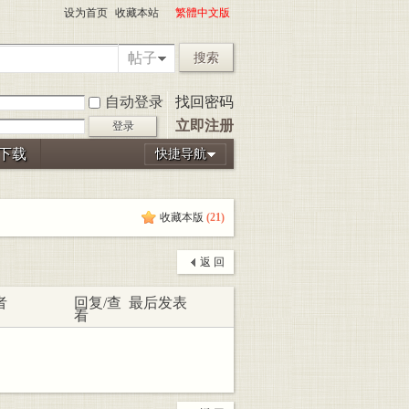
设为首页
收藏本站
繁體中文版
帖子
搜索
自动登录
找回密码
立即注册
登录
P下载
快捷导航
收藏本版
(
21
)
返 回
者
回复/查
最后发表
看