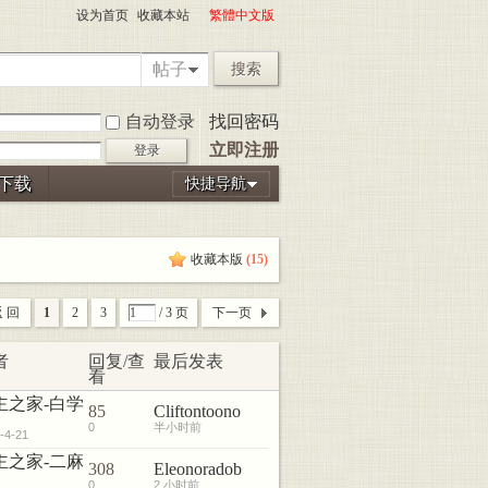
设为首页
收藏本站
繁體中文版
帖子
搜索
自动登录
找回密码
立即注册
登录
P下载
快捷导航
收藏本版
(
15
)
 回
1
2
3
/ 3 页
下一页
者
回复/查
最后发表
看
主之家-白学
85
Cliftontoono
0
半小时前
-4-21
主之家-二麻
308
Eleonoradob
0
2 小时前