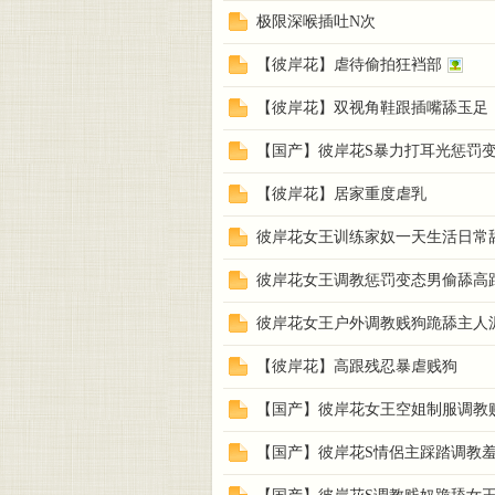
极限深喉插吐N次
【彼岸花】虐待偷拍狂裆部
【彼岸花】双视角鞋跟插嘴舔玉足
【国产】彼岸花S暴力打耳光惩罚
【彼岸花】居家重度虐乳
彼岸花女王训练家奴一天生活日常
彼岸花女王调教惩罚变态男偷舔高
彼岸花女王户外调教贱狗跪舔主人
【彼岸花】高跟残忍暴虐贱狗
【国产】彼岸花女王空姐制服调教
【国产】彼岸花S情侶主踩踏调教