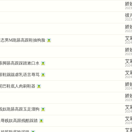
娇
2023
彼
2023
娇
2022
艾
变态男M跪舔高跟鞋抽狗脸
2024
娇
2023
艾
舔脚舔高跟踩踏漱口水
2024
艾
跟鞋踢踹虐乳语言辱骂
2024
娇
泥巴鞋底人肉刷鞋器
2024
娇
2023
艾
贱奴跪舔高跟玉足溜狗
2024
艾
羞辱贱奴高跟残酷踩踏
2024
艾