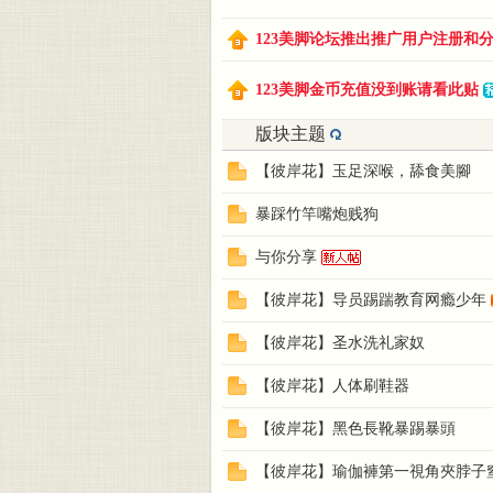
123美脚论坛推出推广用户注册和分享
美脚
123美脚金币充值没到账请看此贴
版块主题
【彼岸花】玉足深喉，舔食美腳
暴踩竹竿嘴炮贱狗
与你分享
论坛
【彼岸花】导员踢踹教育网瘾少年
【彼岸花】圣水洗礼家奴
【彼岸花】人体刷鞋器
【彼岸花】黑色長靴暴踢暴頭
【彼岸花】瑜伽褲第一視角夾脖子