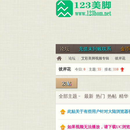
论坛
充值未到账联系
金币
论坛
艾彩美脚视频专辑
彼岸花
彼岸花
今日:
0
|
主题:
55
|
排名:
110
123
»
›
›
全部主题
最新
热门
热帖
精华
此贴关于有些用户针对大陆浏览器视
如果视频无法播放，请下载UC浏览器或