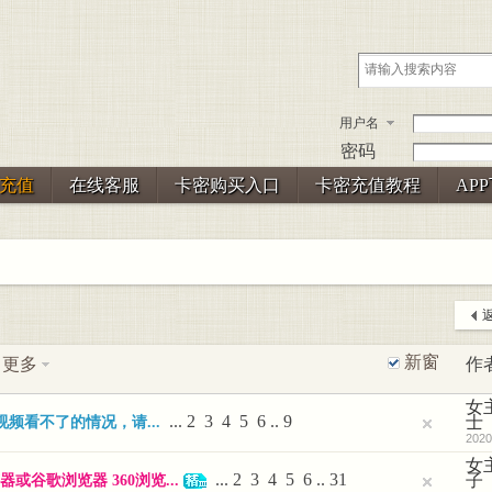
用户名
密码
充值
在线客服
卡密购买入口
卡密充值教程
AP
返
新窗
更多
作
女
...
2
3
4
5
6
..
9
士
频看不了的情况，请...
2020
女
...
2
3
4
5
6
..
31
子
谷歌浏览器 360浏览...