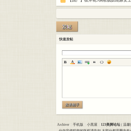
【国产】彼岸花S调教贱奴跪舔女
快速发帖
发表帖子
Archiver
|
手机版
|
小黑屋
|
123美脚论坛
(
温馨
分内容侵犯您的版权请告知,大部分都是圈内